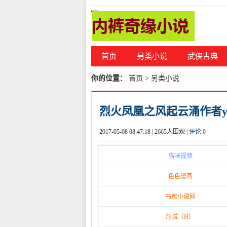
首页
另类小说
武侠古典
你的位置：
首页
>
另类小说
烈火凤凰之风起云涌作者ya
2017-05-08 08:47:18 |
2665人围观 |
评论:
0
猫咪视频
色色漫画
书包小说网
危城（H）