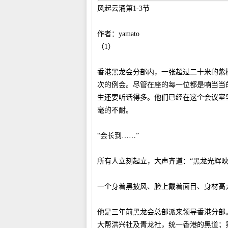
风起云涌第1-3节
作者：yamato
（1）
香港黑龙会分部内，一张超过二十米的紫
次的例会。尽管在座的每一位都是响当当
生还要听话得多。他们已经在这个会议室
毫的不耐。
“会长到……”
所有人立刻起立，大声齐道：“黑龙光辉映
一个身着黑披风、脸上戴着面目、身材高
他是三年前黑龙会总部派来领导香港分部
大帮洪兴社及青龙社，统一香港的黑道；