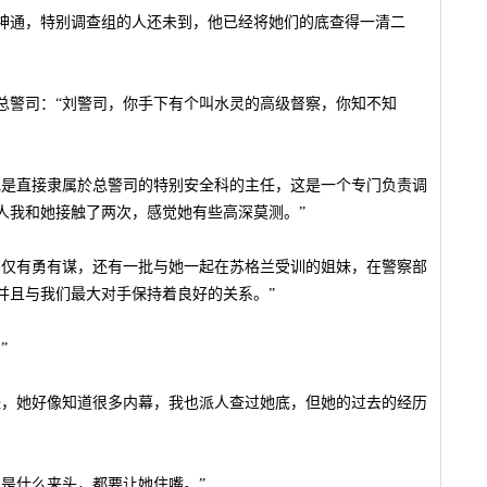
神通，特别调查组的人还未到，他已经将她们的底查得一清二
总警司：“刘警司，你手下有个叫水灵的高级督察，你知不知
她是直接隶属於总警司的特别安全科的主任，这是一个专门负责调
人我和她接触了两次，感觉她有些高深莫测。”
不仅有勇有谋，还有一批与她一起在苏格兰受训的姐妹，在警察部
并且与我们最大对手保持着良好的关系。”
”
怪，她好像知道很多内幕，我也派人查过她底，但她的过去的经历
是什么来头，都要让她住嘴。”