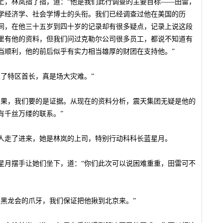
上，林岚指了指，道：“他是我们此行调查的主要目标——田雷，
学经济学、社会学博士的头衔。我们已经调查过他在美国的历
间，在他三十五岁到四十岁的记录却有很多疑点，记录上说这段
里有他的资料，但我们问过克勒尔公司很多员工，都说不知道有
当顺利，他的前后似乎有实力相当雄厚的财团在支持他。”
了特区首长，真是场大灾难。”
如果，我们要的是证据。从现在的资料分析，震天集团无疑是他的
有千丝万缕的联系。”
人走了进来，她是林岚的上司，特别行动科科长蓝星月。
星月摆手让她们坐下，道：“你们此次可以说困难重重，田雷可不
是黑龙会的爪牙，我们保证把他揪到北京来。”