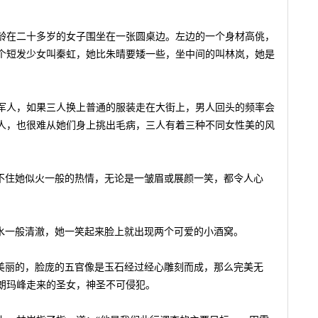
龄在二十多岁的女子围坐在一张圆桌边。左边的一个身材高佻，
个短发少女叫秦虹，她比朱晴要矮一些，坐中间的叫林岚，她是
军人，如果三人换上普通的服装走在大街上，男人回头的频率会
人，也很难从她们身上挑出毛病，三人有着三种不同女性美的风
裹不住她似火一般的热情，无论是一皱眉或展颜一笑，都令人心
泉水一般清澈，她一笑起来脸上就出现两个可爱的小酒窝。
最美丽的，脸庞的五官像是玉石经过经心雕刻而成，那么完美无
朗玛峰走来的圣女，神圣不可侵犯。