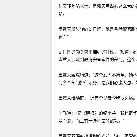
何天翔暗暗吃惊，墨震天竟然有这么大的
楚。
墨震天将头转向刘日辉，他是香港警署副
道？”
刘日辉的额头冒出细细的汗珠：“知道，
查重大涉及到政府安全案件的部门，这个
墨震天缓缓地道：“这个女人不简单，她
门各个部门担任职务，是我们心腹大患，
墨震天继续道：“还有个记者令我很头痛。
丁飞道：“是《明报》的纪小芸，我也奇
是个谜，而且有一身不错的武功。”
墨震天双眼射出凌利的光芒，道：“不管她