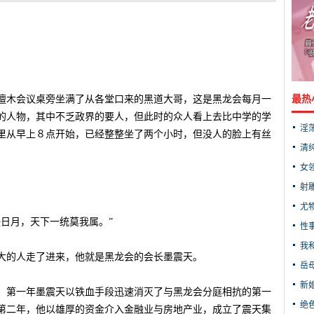
檀木会议桌旁坐满了从各堂口来的黑道大哥，这是黑龙会每月一
最热
的人物，其中不乏政界的要人，但此时的众人看上去比中学的学
淫
里从早上８点开始，已经整整坐了两个小时，但没人的脸上有丝
清
女
射
尤
日月，天下一统莫我属。”
性
我
大的人走了进来，他就是黑龙会的会长墨震天。
岳
新
。第一年墨震天以铁血手段迅速消灭了与黑龙会分庭相抗的第一
绝
第二年，他以雄厚的资金介入金融业与房地产业，成立了震天集