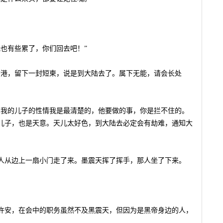
也有些累了，你们回去吧！”
香港，留下一封短柬，说是到大陆去了。属下无能，请会长处
，我的儿子的性情我是最清楚的，他要做的事，你是拦不住的。
儿子，也是天意。天儿太好色，到大陆去必定会有劫难，通知大
人从边上一扇小门走了来。墨震天挥了挥手，那人坐了下来。
许安，在会中的职务虽然不及黑震天，但因为是黑帝身边的人，