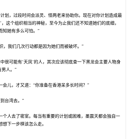
个计划，过段时间会派灵、怪两老来协助你。现在对你计划造成最
凤’，这个组织相当的神秘，至今为止我们还不知道她们的底细，
而知她有多么可怕。”
组织，我们几次行动都是因为她们而被破坏。”
中很可能有‘天凤’的人，其次应该彻底查一下黑龙会主要人物身
有男人。”
一会儿，才又道：“你准备在香港呆多长时间？”
到台湾去。”
一个人去了密室。每当有重要的计划或困难，墨震天都会独自一
想想下一步棋该怎么走。