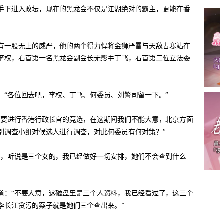
手下进入政坛，现在的黑龙会不仅是江湖绝对的霸主，更能在香
有一股无上的威严，他的两个得力悍将金狮严雷与天敌古寒站在
李权，右首第一名黑龙会副会长无影手丁飞，右首第二位立法委
：“各位回去吧，李权、丁飞、何委员、刘警司留一下。”
就要进行香港行政长官的竞选，在这期间我们不能大意，北京方面
别调查小组对候选人进行调查，对此何委员有何对策？”
港，听说是三个女的，我已经做好一切安排，她们不会查到什么
道：“不要大意，这磁盘里是三个人资料，我已经看过了，这三个
李长江贪污的案子就是她们三个查出来。”