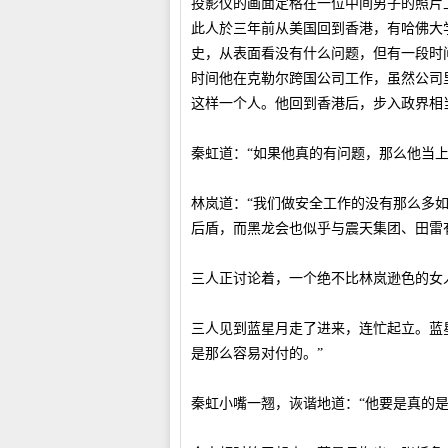
投影仪的画面定格在一位中间男子的照片
此人於三年前从美国回到香港，有哈佛大
史，从表面看没有什么问题，但有一段时
时间他在克勒尔跨国公司工作，虽然公司
这样一个人。他回到香港后，步入政界相
秦虹道：“如果他真的有问题，那么他当上
林岚道：“我们做安全工作的没有那么多
后盾，而黑龙会也似乎与震天集团、田雷
三人正讨论着，一个绝不比林岚逊色的女
三人见到蓝星月走了进来，连忙起立。蓝
是那么容易对付的。”
秦虹小嘴一翘，诙谐地道：“他要是真的