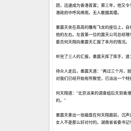
团，迅速成为香港首富；第三年，他又令
港政府中呼风唤雨，无人敢摄其缨。
墨震天坐在高高的雕有飞龙的座位上，自
他的左右。左首第一位的震天公司总经理
委员何天翔向墨震天汇报了本月的情况。
听完了三人的汇报，墨震天挥了挥手，道
待众人走后，墨震天道：“再过三个月，
对我们已经开始有所察觉，已派出一个特
何天翔道：“北京派来的调查组后天到香
的。”
墨震天拿出一张磁盘在何天翔面前，沉声
女人不是那么好对付的。湖南省省委书记