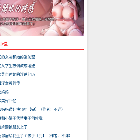
小说
荡的女友和她的骚闺蜜
纯女学生被调教成淫娃
领导自述她的淫荡经历
雕淫女黄蓉传
物妈妈
事美好回忆
和妈妈通奸快10年【完】（作者：不详）
母和小姨子代替妻子伺候我
婚娇妻被朋友上了
色邻居给我生了个孩子【完】（作者：不详）