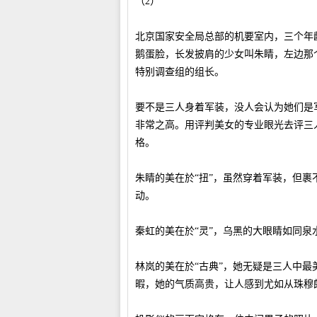
（2）
北京国家安全局总部的机要室内，三个年
鹅蛋脸，长发披肩的少女叫朱睛，左边那
特别调查组的组长。
要不是三人身着军装，没人会认为她们是
非常之高。用评判美女的专业眼光去评三
格。
朱睛的美在於“扭”，虽然穿着军装，但
动。
秦虹的美在於“灵”，乌黑的大眼睛如同
林岚的美在於“古典”，她无疑是三人中
暇，她的气质高贵，让人感到尤如从珠穆