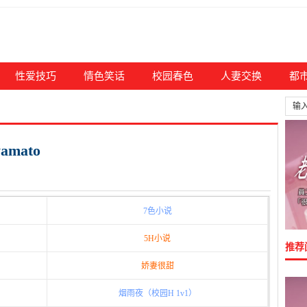
性爱技巧
情色笑话
校园春色
人妻交换
都
mato
7色小说
5H小说
推荐
娇妻很甜
烟雨夜（校园H 1v1）